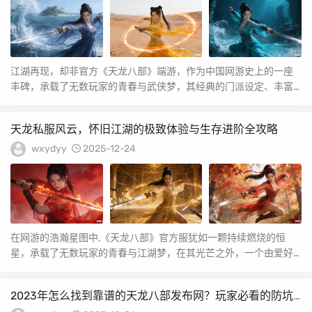
江湖再现，却非官方《天龙八部》端游，作为中国网游史上的一座
丰碑，承载了无数玩家的青春与武侠梦，其经典的门派设定、丰富
的社交系统和酣畅淋漓...
天龙私服风云，怀旧江湖的极致体验与生存进阶全攻略
wxydyy
2025-12-24
在网游的浩瀚星图中,《天龙八部》官方服犹如一颗持续燃烧的恒
星，承载了无数玩家的青春与江湖梦，在其光芒之外，一个由爱好
者搭建的“私服”宇宙...
2023年怎么找到靠谱的天龙八部发布网？玩家必看的防坑
指南