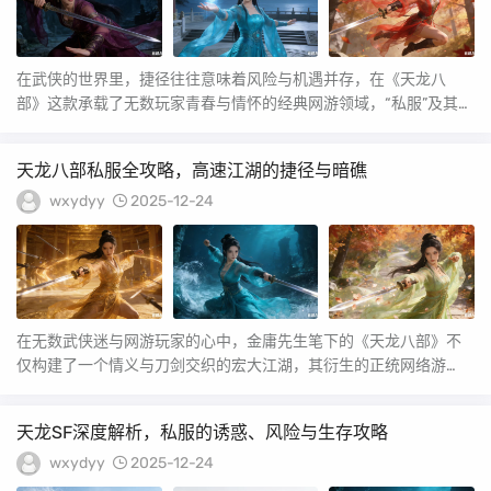
在武侠的世界里，捷径往往意味着风险与机遇并存，在《天龙八
部》这款承载了无数玩家青春与情怀的经典网游领域，“私服”及其相
关的“发布网”，正...
天龙八部私服全攻略，高速江湖的捷径与暗礁
wxydyy
2025-12-24
在无数武侠迷与网游玩家的心中，金庸先生笔下的《天龙八部》不
仅构建了一个情义与刀剑交织的宏大江湖，其衍生的正统网络游
戏，更是承载了一代人的...
天龙SF深度解析，私服的诱惑、风险与生存攻略
wxydyy
2025-12-24