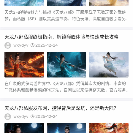
天龙SF的独特魅力与挑战《天龙八部》正服承载了无数玩家的武侠
梦，而私服（SF）则以其高速节奏、特色玩法、高度自由吸引着另
一批追求快意江湖...
天龙八部私服终极指南，解锁巅峰体验与快速成长攻略
wxydyy
2025-12-24
在广袤的武侠网游世界中,《天龙八部》凭借其宏大的剧情、丰富的
门派体系和酣畅淋漓的PK玩法，自问世以来便拥趸无数，官方服务
器固有的节奏、经...
天龙八部私服发布网，捷径背后是深坑，还是新大陆？
wxydyy
2025-12-24