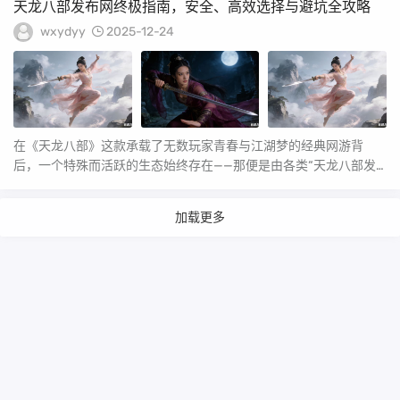
天龙八部发布网终极指南，安全、高效选择与避坑全攻略
wxydyy
2025-12-24
在《天龙八部》这款承载了无数玩家青春与江湖梦的经典网游背
后，一个特殊而活跃的生态始终存在——那便是由各类“天龙八部发
布网”构成的庞大网络...
加载更多
Copyright Your WebSite.Some Rights Reserved.
Powered:
Z-BlogPHP
Themes:
ZBPcool