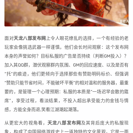
面对
天龙八部发布网
上令人眼花缭乱的选择，一个有经验的老
玩家会像挑选武器一样谨慎，他们会长时间观察：这个发布网
本身的声誉如何？目标私服的广告是否持续（判断GM投入）？
加入其QQ群，潜伏观察群内氛围、GM的回应速度、以及是否有
“托”的痕迹，他们更倾向于选择那些有赞助明码标价、但强调
“赞助只能节省时间，不能破坏平衡”的相对温和的服务器，最重
要的，是管理一个心理预期：私服的本质是“一场迟早会散的筵
席”，享受过程，看淡结果，不投入超出承受能力的金钱与情
感，方能全身而退,笑看江湖潮起潮落。
从更宏大的视角看，
天龙八部发布网
及其背后庞大的私服现
象，构成了中国网络游戏史上一道独特的文化景观，它是一面