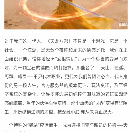
对于我们这一代人，《天龙八部》不只是一个游戏，它是一个
社会，一个江湖，是无数个夜晚和周末的情感寄托，我们在里
面结识兄弟，懵懂地经历“爱恨情仇”，为一个珍兽的变异而欢
呼，为一颗宝石的镶嵌而精打细算，那些名字——天山、逍遥、
丐帮、峨眉——不只代表职业，更代表我们曾倾注心血、代入身
份的另一段人生，官方服务器的版本更迭、玩法变迁，乃至经
济系统的复杂化，让许多怀念最初纯粹江湖味道的老玩家渐渐
感到疏离，当年的伙伴头像灰暗，那个熟悉的“世界”变得有些陌
生，那份纵横江湖的渴望，被深藏心底,却从未真正熄灭。
一个特殊的“驿站”应运而生，成为连接旧梦与新途的桥梁——
天