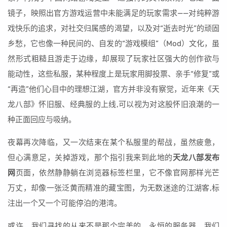
镜子，映照出官方游戏运营中未能满足的玩家需求——对纯粹游
戏快乐的追求，对社交归属感的渴望，以及对“逝去时光”的顽固
乡愁，它也像一种民间的、自发的“游戏模组”（Mod）文化，虽
然形式粗糙且游走于边缘，却展现了玩家社区强大的创作欲与
能动性，这些私服，某种程度上是玩家用脚投票、亲手“修复”或
“再造”他们心目中的理想江湖，官方并非没有察觉，近年来《天
龙八部》怀旧服、经典服的上线,可以视为对这股怀旧浪潮的一
种正面回应与吸纳。
夜幕再次降临，又一次结束在某个私服里的帮战，虽然疲惫，
但心满意足，关掉游戏，那个指引我来到此地的
天龙八部发布
网
页面，依然静静躺在浏览器标签栏里，它不像官网那样光芒
万丈，却像一张泛黄而精准的藏宝图，为无数迷途的江湖客,标
注出一个又一个可能停泊的港湾。
或许，我们寻找的从来不是那个完美的、永恒的服务器，我们