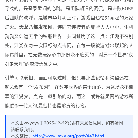
寻找的，是登录瞬间的心跳，是组队频道的调侃，是击败BOSS
后团队的欢呼，是城市华灯初上时，游戏里也恰好亮起的万家
灯火。
天龙八部发布网
，连同它连接着的那些大大小小、生机
勃勃又命运无常的私服世界，共同证明了这一点：江湖不在别
处，江湖在每一次鼠标的点击间，在每一段被游戏串联起的人
际羁绊里，在无数玩家心中那份永不磨灭的，对另一个世界“仗
剑走天涯”的浪漫想象之中。
引擎可以老旧，画面可以过时，但只要那些记忆和渴望还在，
就总会有一个“发布网”，在数字世界的某个角落，为这场永不谢
幕的江湖梦，点亮一盏引路的灯，而这，或许就是网络游戏所
能赋予一代人的,最独特也最珍贵的礼物。
本文由wxydyy于2025-12-22发表在天龙信息网，如有疑问，
请联系我们。
本文链接：
http://www.jmxx.org/post/447.html