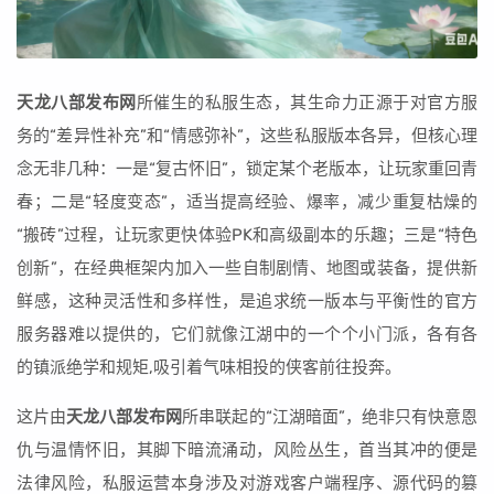
天龙八部发布网
所催生的私服生态，其生命力正源于对官方服
务的“差异性补充”和“情感弥补”，这些私服版本各异，但核心理
念无非几种：一是“复古怀旧”，锁定某个老版本，让玩家重回青
春；二是“轻度变态”，适当提高经验、爆率，减少重复枯燥的
“搬砖”过程，让玩家更快体验PK和高级副本的乐趣；三是“特色
创新”，在经典框架内加入一些自制剧情、地图或装备，提供新
鲜感，这种灵活性和多样性，是追求统一版本与平衡性的官方
服务器难以提供的，它们就像江湖中的一个个小门派，各有各
的镇派绝学和规矩,吸引着气味相投的侠客前往投奔。
这片由
天龙八部发布网
所串联起的“江湖暗面”，绝非只有快意恩
仇与温情怀旧，其脚下暗流涌动，风险丛生，首当其冲的便是
法律风险，私服运营本身涉及对游戏客户端程序、源代码的篡