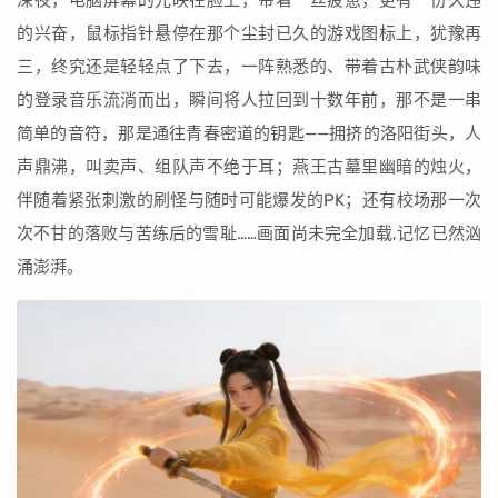
深夜，电脑屏幕的光映在脸上，带着一丝疲惫，更有一份久违
的兴奋，鼠标指针悬停在那个尘封已久的游戏图标上，犹豫再
三，终究还是轻轻点了下去，一阵熟悉的、带着古朴武侠韵味
的登录音乐流淌而出，瞬间将人拉回到十数年前，那不是一串
简单的音符，那是通往青春密道的钥匙——拥挤的洛阳街头，人
声鼎沸，叫卖声、组队声不绝于耳；燕王古墓里幽暗的烛火，
伴随着紧张刺激的刷怪与随时可能爆发的PK；还有校场那一次
次不甘的落败与苦练后的雪耻……画面尚未完全加载,记忆已然汹
涌澎湃。