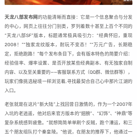
天龙八部发布网
的功能清晰而直接：它是一个信息聚合与分发
的中心，网页上往往分门别类，罗列着数十甚至上百个不同的
“天龙八部SF”版本，标题通常极具吸引力：“经典怀旧，重现
2008！”“独家龙纹版本，耐玩不变态！”“万元广告，长期稳
定，拒绝跑路！”每个发布条目下，会有版本特色的简要介绍：
经验倍率、爆率设置、是否开放某些经典副本、有无独家自制
内容、以及至关重要的——客服联系方式（QQ群、微信群等），
玩家们像挑选秘境一样浏览着,寻找最契合自己心中那片江湖的
入口。
老张就是在这片“新大陆”上找回昔日激情的，作为一个2007年
入坑的老逍遥，他对后来官方版本的“翅膀”、“幻饰”、“神鼎”等
复杂系统感到疲惫。“就想简简单单刷个反贼，跑个漕运，和三
五个朋友组队打个秦皇陵。”他说，在朋友的推荐下，他通过一