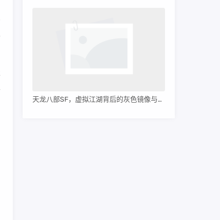
的
告
甚
服
入
天龙八部SF，虚拟江湖背后的灰色镜像与玩家情结
内