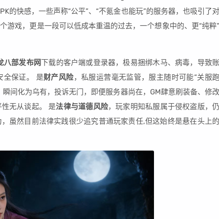
K的快感，一些声称“公平”、“不氪金也能玩”的服务器，也吸引了
个游戏，更是一段可以低成本重温的过去，一个想象中的、更“纯粹
龙八部发布网
下载的客户端或登录器，极易捆绑木马、病毒，导致
全保证。 是
财产风险
，私服运营毫无监管，服主随时可能“关服
，瞬间化为乌有，投诉无门，即便服务器尚在，GM肆意刷装备、修
性无从谈起。 是
法律与道德风险
，玩家明知私服属于侵权盗版，
，虽然目前法律实践很少追究普通玩家责任,但这始终是悬在头上